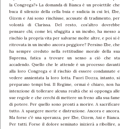
la Congrega?» La domanda di Bianca è un proiettile che
buca il silenzio della cella buia e sudicia in cui lei, Ebe,
Gizem e Ani sono rinchiuse, accusate di tradimento, per
volontà di Clarissa. Del resto, cos'altro dovrebbe
pensare chi, come lei, sfuggita a un incubo, ha messo a
rischio la propria vita per salvarne molte altre, e poi si è
ritrovata in un incubo ancora peggiore? Persino Ebe, che
ha sempre creduto nella rettitudine morale della sua
Suprema, fatica a trovare un senso a ciò che sta
accadendo. Quello che le attende è un processo davanti
alla loro Congrega e il rischio di essere condannate e
vedere annientata la loro lotta. Fuori Dozza, intanto, si
preparano tempi bui. Il Regime, ormai è chiaro, non ha
intenzione di tollerare alcuna realtà che si opponga alle
sue regole e che cerchi di mettere un freno alla sua fame
di potere. Per quello sono pronti a morire. A sacrificare
tutto. A spargere morte e distruzione. Ancora e ancora.
Ma forse c'è una speranza, per Ebe, Gizem, Ani e Bianca.
Per tutti. Forse il dolore seminato inizierà a ribollire, a