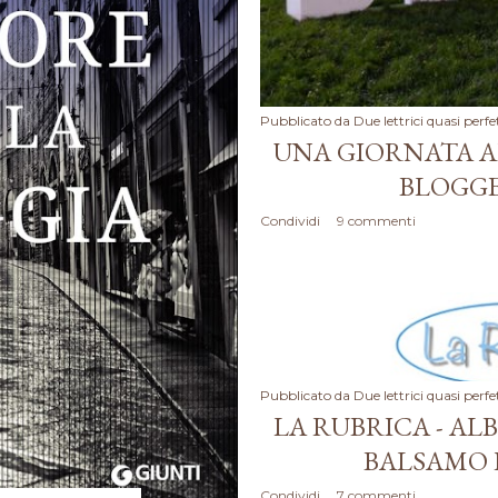
Pubblicato da
Due lettrici quasi perfe
UNA GIORNATA A
BLOGGE
Condividi
9 commenti
Pubblicato da
Due lettrici quasi perfe
LA RUBRICA - AL
BALSAMO 
Condividi
7 commenti