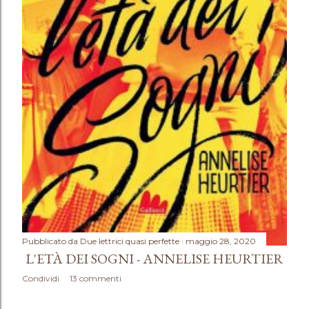
Pubblicato da
Due lettrici quasi perfette
maggio 28, 2020
L'ETÀ DEI SOGNI - ANNELISE HEURTIER
Condividi
13 commenti