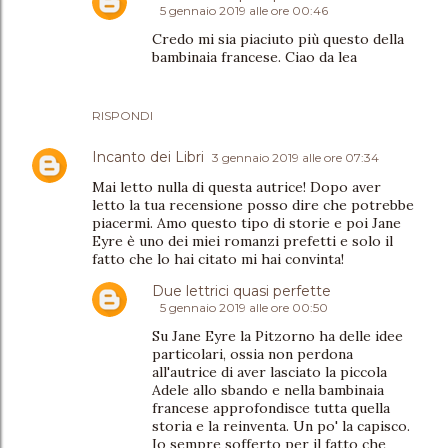
5 gennaio 2019 alle ore 00:46
Credo mi sia piaciuto più questo della
bambinaia francese. Ciao da lea
RISPONDI
Incanto dei Libri
3 gennaio 2019 alle ore 07:34
Mai letto nulla di questa autrice! Dopo aver
letto la tua recensione posso dire che potrebbe
piacermi. Amo questo tipo di storie e poi Jane
Eyre è uno dei miei romanzi prefetti e solo il
fatto che lo hai citato mi hai convinta!
Due lettrici quasi perfette
5 gennaio 2019 alle ore 00:50
Su Jane Eyre la Pitzorno ha delle idee
particolari, ossia non perdona
all'autrice di aver lasciato la piccola
Adele allo sbando e nella bambinaia
francese approfondisce tutta quella
storia e la reinventa. Un po' la capisco.
Io sempre sofferto per il fatto che