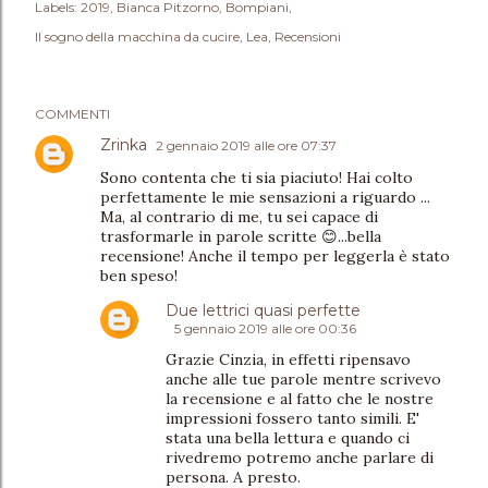
Labels:
2019
Bianca Pitzorno
Bompiani
Il sogno della macchina da cucire
Lea
Recensioni
COMMENTI
Zrinka
2 gennaio 2019 alle ore 07:37
Sono contenta che ti sia piaciuto! Hai colto
perfettamente le mie sensazioni a riguardo ...
Ma, al contrario di me, tu sei capace di
trasformarle in parole scritte 😊...bella
recensione! Anche il tempo per leggerla è stato
ben speso!
Due lettrici quasi perfette
5 gennaio 2019 alle ore 00:36
Grazie Cinzia, in effetti ripensavo
anche alle tue parole mentre scrivevo
la recensione e al fatto che le nostre
impressioni fossero tanto simili. E'
stata una bella lettura e quando ci
rivedremo potremo anche parlare di
persona. A presto.