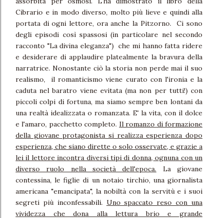
assorbita per osmosi. L'ha dimostrato il libro della
Cibrario e in modo diverso, molto più lieve e quindi alla
portata di ogni lettore, ora anche la Pitzorno. Ci sono
degli episodi così spassosi (in particolare nel secondo
racconto "La divina eleganza") che mi hanno fatta ridere
e desiderare di applaudire platealmente la bravura della
narratrice. Nonostante ciò la storia non perde mai il suo
realismo, il romanticismo viene curato con l'ironia e la
caduta nel baratro viene evitata (ma non per tutti!) con
piccoli colpi di fortuna, ma siamo sempre ben lontani da
una realtà idealizzata o romanzata. E' la vita, con il dolce
e l'amaro, pacchetto completo.
Il romanzo di formazione
della giovane protagonista si realizza esperienza dopo
esperienza, che siano dirette o solo osservate, e grazie a
lei il lettore incontra diversi tipi di donna, ognuna con un
diverso ruolo nella società dell'epoca.
La giovane
contessina, le figlie di un notaio tirchio, una giornalista
americana "emancipata", la nobiltà con la servitù e i suoi
segreti più inconfessabili.
Uno spaccato reso con una
vividezza che dona alla lettura brio e grande