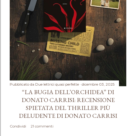
e
n
t
o
Pubblicato da
Due lettrici quasi perfette
dicembre 03, 2025
“LA BUGIA DELL’ORCHIDEA” DI
DONATO CARRISI: RECENSIONE
SPIETATA DEL THRILLER PIÙ
DELUDENTE DI DONATO CARRISI
Condividi
21 commenti