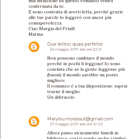
mia intuizione su questo romanzo veniva
confermata da te.
E sono contenta di averti letta, perchè grazie
alle tue parole lo leggerò con ancor più
consapevolezza.
Ciao Murgia del Friuli!,
Marina
Due lettrici quasi perfette
26 maggio 2017 alle ore 22:21
Non possono cambiare il mondo
perché in pochi li leggono! Io sono
convinta che se la gente leggesse più
(buoni) il mondo sarebbe un posto
migliore.
Il romanzo è a tua disposizione: saprai
trarne il meglio.
Un abbraccio
Marylou.morassut@gmail.com
27 maggio 2017 alle ore 10:03
Allora passo sicuramente lunedì in
biblioteca, così ti rendo anche i timbri.