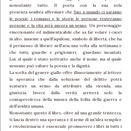
nonostante tutto. Il poeta con la sua sola
presenza sembra affermare che
fino a quando ci saranno
le poesie, i romanzi e le storie le persone resteranno
persone e la vita avrà ancora un senso
. Un personaggio
emozionante ed indimenticabile che sa far volare i cuori
in alto, insieme a quell'aquilone, simbolo di libertà, che ha
il permesso di librare nell'aria una volta alla settimana e
che tutti, guardie e prigionieri, guardano incantati.
Lui, al quale è stato sottratto anche il nome, ma al quale
nessuno può rubare la poesia e la dignità.
La scelta del genere giallo offre illusoriamente al lettore
la speranza che dalla soluzione del delitto potrà
scaturire un senso da attribuire alla vicenda, una
giustizia. Invece dalla verità arriverà solo la
consapevolezza della misura della follia della guerra e
dell'avidità umana.
Nonostante questo il libro, oltre ad una grande tristezza,
ti lascia dentro una speranza e il seme di un'idea semplice
e rivoluzionaria: è essenziale promuovere i libri in tutti i