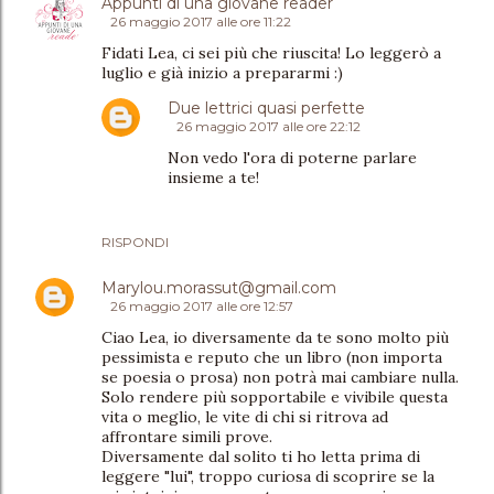
Appunti di una giovane reader
26 maggio 2017 alle ore 11:22
Fidati Lea, ci sei più che riuscita! Lo leggerò a
luglio e già inizio a prepararmi :)
Due lettrici quasi perfette
26 maggio 2017 alle ore 22:12
Non vedo l'ora di poterne parlare
insieme a te!
RISPONDI
Marylou.morassut@gmail.com
26 maggio 2017 alle ore 12:57
Ciao Lea, io diversamente da te sono molto più
pessimista e reputo che un libro (non importa
se poesia o prosa) non potrà mai cambiare nulla.
Solo rendere più sopportabile e vivibile questa
vita o meglio, le vite di chi si ritrova ad
affrontare simili prove.
Diversamente dal solito ti ho letta prima di
leggere "lui", troppo curiosa di scoprire se la