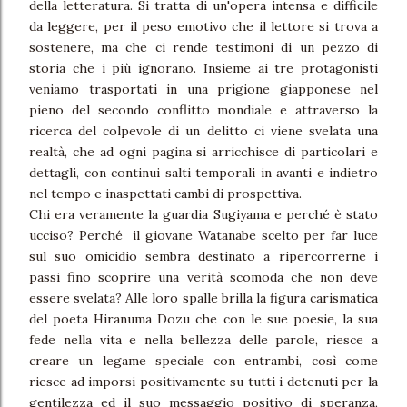
della letteratura. Si tratta di un'opera intensa e difficile
da leggere, per il peso emotivo che il lettore si trova a
sostenere, ma che ci rende testimoni di un pezzo di
storia che i più ignorano. Insieme ai tre protagonisti
veniamo trasportati in una prigione giapponese nel
pieno del secondo conflitto mondiale e attraverso la
ricerca del colpevole di un delitto ci viene svelata una
realtà, che ad ogni pagina si arricchisce di particolari e
dettagli, con continui salti temporali in avanti e indietro
nel tempo e inaspettati cambi di prospettiva.
Chi era veramente la guardia Sugiyama e perché è stato
ucciso? Perché il giovane Watanabe scelto per far luce
sul suo omicidio sembra destinato a ripercorrerne i
passi fino scoprire una verità scomoda che non deve
essere svelata? Alle loro spalle brilla la figura carismatica
del poeta Hiranuma Dozu che con le sue poesie, la sua
fede nella vita e nella bellezza delle parole, riesce a
creare un legame speciale con entrambi, così come
riesce ad imporsi positivamente su tutti i detenuti per la
gentilezza ed il suo messaggio positivo di speranza,