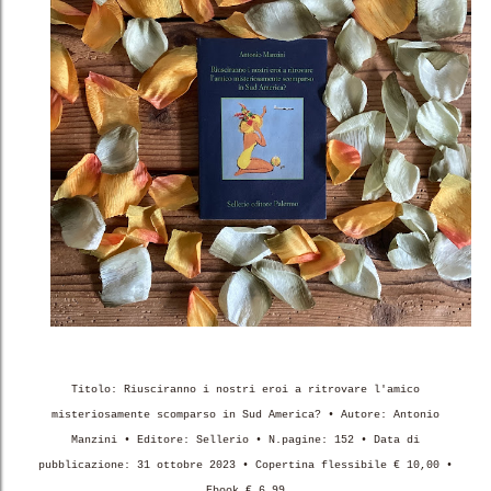
Titolo: Riusciranno i nostri eroi a ritrovare l'amico
misteriosamente scomparso in Sud America? • Autore: Antonio
Manzini • Editore: Sellerio • N.pagine: 152 • Data di
pubblicazione: 31 ottobre 2023 • Copertina flessibile € 10,00 •
Ebook € 6,99