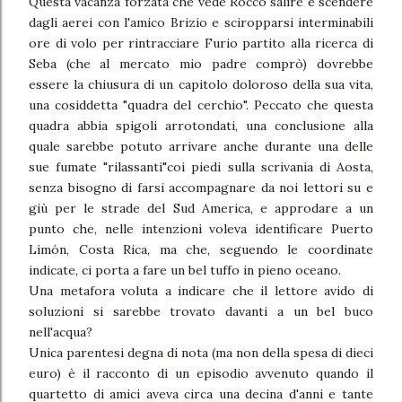
Questa vacanza forzata che vede Rocco salire e scendere
dagli aerei con l'amico Brizio e sciropparsi interminabili
ore di volo per rintracciare Furio partito alla ricerca di
Seba (che al mercato mio padre comprò) dovrebbe
essere la chiusura di un capitolo doloroso della sua vita,
una cosiddetta "quadra del cerchio". Peccato che questa
quadra abbia spigoli arrotondati, una conclusione alla
quale sarebbe potuto arrivare anche durante una delle
sue fumate "rilassanti"coi piedi sulla scrivania di Aosta,
senza bisogno di farsi accompagnare da noi lettori su e
giù per le strade del Sud America, e approdare a un
punto che, nelle intenzioni voleva identificare Puerto
Limón, Costa Rica, ma che, seguendo le coordinate
indicate, ci porta a fare un bel tuffo in pieno oceano.
Una metafora voluta a indicare che il lettore avido di
soluzioni si sarebbe trovato davanti a un bel buco
nell'acqua?
Unica parentesi degna di nota (ma non della spesa di dieci
euro) è il racconto di un episodio avvenuto quando il
quartetto di amici aveva circa una decina d'anni e tante