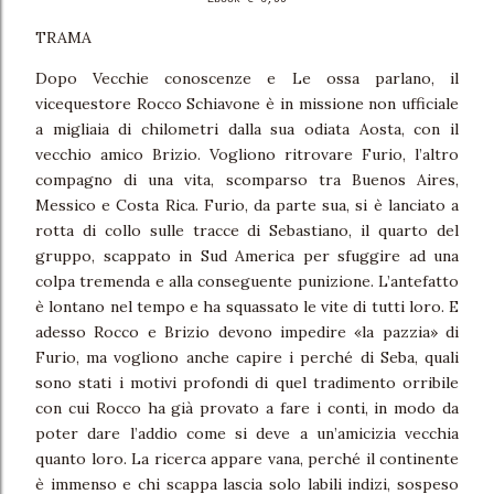
TRAMA
Dopo Vecchie conoscenze e Le ossa parlano, il
vicequestore Rocco Schiavone è in missione non ufficiale
a migliaia di chilometri dalla sua odiata Aosta, con il
vecchio amico Brizio. Vogliono ritrovare Furio, l’altro
compagno di una vita, scomparso tra Buenos Aires,
Messico e Costa Rica. Furio, da parte sua, si è lanciato a
rotta di collo sulle tracce di Sebastiano, il quarto del
gruppo, scappato in Sud America per sfuggire ad una
colpa tremenda e alla conseguente punizione. L’antefatto
è lontano nel tempo e ha squassato le vite di tutti loro. E
adesso Rocco e Brizio devono impedire «la pazzia» di
Furio, ma vogliono anche capire i perché di Seba, quali
sono stati i motivi profondi di quel tradimento orribile
con cui Rocco ha già provato a fare i conti, in modo da
poter dare l’addio come si deve a un’amicizia vecchia
quanto loro. La ricerca appare vana, perché il continente
è immenso e chi scappa lascia solo labili indizi, sospeso