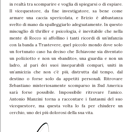
in realtà tra scomparire e voglia di spiegarsi o di espiare.
Il vicequestore, da fine investigatore, sa bene come
armare una caccia spericolata, e Brizio è abbastanza
svelto di mano da spalleggiarlo adeguatamente. In questo
miscuglio di thriller e psicologia, è inevitabile che nella
mente di Rocco si affollino i tanti ricordi di un’infanzia
con la banda a Trastevere, quel piccolo mondo dove solo
un fortunato caso ha deciso che Schiavone sia diventato
un poliziotto e non un «bandito», una guardia e non un
ladro, al pari dei suoi inseparabili compari, uniti in
un’amicizia che non c’è più, distrutta dal tempo, dal
destino o forse solo da appetiti personali. Ritrovare
Sebastiano misteriosamente scomparso in Sud America
sarà forse possibile. Impossibile ritrovare l’amico.
Antonio Manzini torna a raccontare i fantasmi del suo
vicequestore, ma questa volta lo fa per chiudere un
cerchio, uno dei più dolorosi della sua vita.