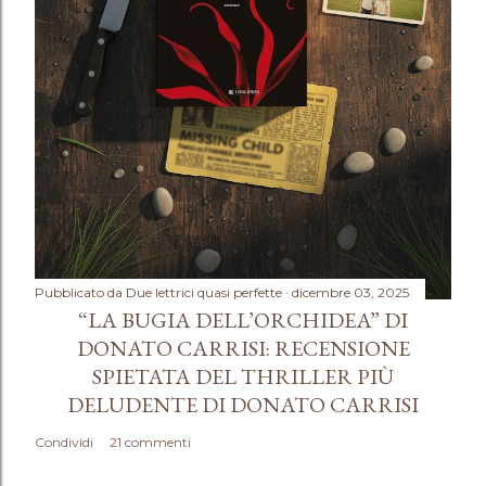
n
t
o
Pubblicato da
Due lettrici quasi perfette
dicembre 03, 2025
“LA BUGIA DELL’ORCHIDEA” DI
DONATO CARRISI: RECENSIONE
SPIETATA DEL THRILLER PIÙ
DELUDENTE DI DONATO CARRISI
Condividi
21 commenti