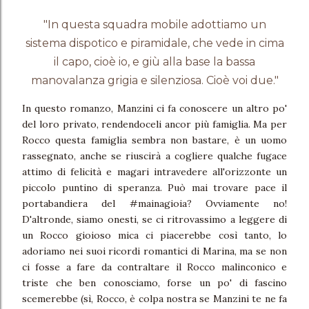
"In questa squadra mobile adottiamo un
sistema dispotico e piramidale, che vede in cima
il capo, cioè io, e giù alla base la bassa
manovalanza grigia e silenziosa. Cioè voi due."
In questo romanzo, Manzini ci fa conoscere un altro po'
del loro privato, rendendoceli ancor più famiglia. Ma per
Rocco questa famiglia sembra non bastare, è un uomo
rassegnato, anche se riuscirà a cogliere qualche fugace
attimo di felicità e magari intravedere all'orizzonte un
piccolo puntino di speranza. Può mai trovare pace il
portabandiera del #mainagioia? Ovviamente no!
D'altronde, siamo onesti, se ci ritrovassimo a leggere di
un Rocco gioioso mica ci piacerebbe così tanto, lo
adoriamo nei suoi ricordi romantici di Marina, ma se non
ci fosse a fare da contraltare il Rocco malinconico e
triste che ben conosciamo, forse un po' di fascino
scemerebbe (sì, Rocco, è colpa nostra se Manzini te ne fa