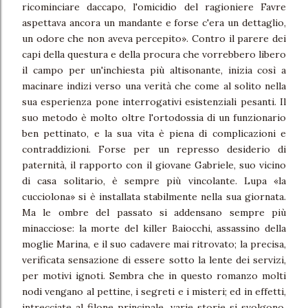
ricominciare daccapo, l'omicidio del ragioniere Favre
aspettava ancora un mandante e forse c'era un dettaglio,
un odore che non aveva percepito». Contro il parere dei
capi della questura e della procura che vorrebbero libero
il campo per un'inchiesta più altisonante, inizia così a
macinare indizi verso una verità che come al solito nella
sua esperienza pone interrogativi esistenziali pesanti. Il
suo metodo è molto oltre l'ortodossia di un funzionario
ben pettinato, e la sua vita è piena di complicazioni e
contraddizioni. Forse per un represso desiderio di
paternità, il rapporto con il giovane Gabriele, suo vicino
di casa solitario, è sempre più vincolante. Lupa «la
cucciolona» si è installata stabilmente nella sua giornata.
Ma le ombre del passato si addensano sempre più
minacciose: la morte del killer Baiocchi, assassino della
moglie Marina, e il suo cadavere mai ritrovato; la precisa,
verificata sensazione di essere sotto la lente dei servizi,
per motivi ignoti. Sembra che in questo romanzo molti
nodi vengano al pettine, i segreti e i misteri; ed in effetti,
intrecciate al filone principale, varie storie si svolgono.