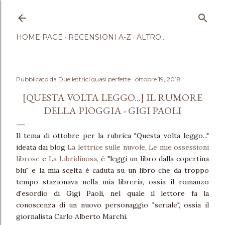
Passa ai contenuti principali
HOME PAGE
RECENSIONI A-Z
ALTRO…
Pubblicato da
Due lettrici quasi perfette
ottobre 19, 2018
[QUESTA VOLTA LEGGO...] IL RUMORE
DELLA PIOGGIA - GIGI PAOLI
Il tema di ottobre per la rubrica "Questa volta leggo..."
ideata dai blog
La lettrice sulle nuvole
,
Le mie ossessioni
librose
e
La Libridinosa
, è "leggi un libro dalla copertina
blu" e la mia scelta è caduta su un libro che da troppo
tempo stazionava nella mia libreria, ossia il romanzo
d'esordio di Gigi Paoli, nel quale il lettore fa la
conoscenza di un nuovo personaggio "seriale", ossia il
giornalista Carlo Alberto Marchi.