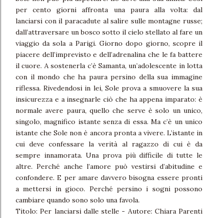
per cento giorni affronta una paura alla volta: dal
lanciarsi con il paracadute al salire sulle montagne russe;
dall’attraversare un bosco sotto il cielo stellato al fare un
viaggio da sola a Parigi. Giorno dopo giorno, scopre il
piacere dell’imprevisto e dell’adrenalina che le fa battere
il cuore. A sostenerla c’è Samanta, un’adolescente in lotta
con il mondo che ha paura persino della sua immagine
riflessa. Rivedendosi in lei, Sole prova a smuovere la sua
insicurezza e a insegnarle ciò che ha appena imparato: è
normale avere paura, quello che serve è solo un unico,
singolo, magnifico istante senza di essa. Ma c’è un unico
istante che Sole non è ancora pronta a vivere. L’istante in
cui deve confessare la verità al ragazzo di cui è da
sempre innamorata. Una prova più difficile di tutte le
altre. Perché anche l’amore può vestirsi d’abitudine e
confondere. E per amare davvero bisogna essere pronti
a mettersi in gioco. Perché persino i sogni possono
cambiare quando sono solo una favola.
Titolo: Per lanciarsi dalle stelle - Autore: Chiara Parenti