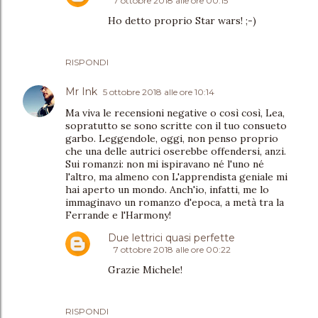
7 ottobre 2018 alle ore 00:15
Ho detto proprio Star wars! ;-)
RISPONDI
Mr Ink
5 ottobre 2018 alle ore 10:14
Ma viva le recensioni negative o così così, Lea,
sopratutto se sono scritte con il tuo consueto
garbo. Leggendole, oggi, non penso proprio
che una delle autrici oserebbe offendersi, anzi.
Sui romanzi: non mi ispiravano né l'uno né
l'altro, ma almeno con L'apprendista geniale mi
hai aperto un mondo. Anch'io, infatti, me lo
immaginavo un romanzo d'epoca, a metà tra la
Ferrande e l'Harmony!
Due lettrici quasi perfette
7 ottobre 2018 alle ore 00:22
Grazie Michele!
RISPONDI