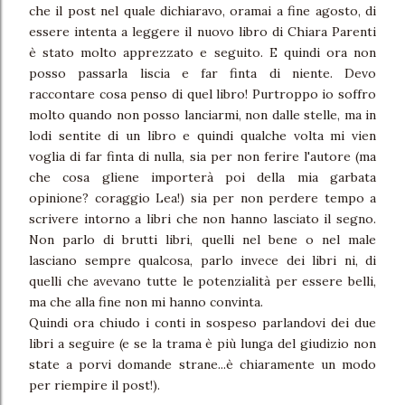
che il post nel quale dichiaravo, oramai a fine agosto, di
essere intenta a leggere il nuovo libro di Chiara Parenti
è stato molto apprezzato e seguito. E quindi ora non
posso passarla liscia e far finta di niente. Devo
raccontare cosa penso di quel libro! Purtroppo io soffro
molto quando non posso lanciarmi, non dalle stelle, ma in
lodi sentite di un libro e quindi qualche volta mi vien
voglia di far finta di nulla, sia per non ferire l'autore (ma
che cosa gliene importerà poi della mia garbata
opinione? coraggio Lea!) sia per non perdere tempo a
scrivere intorno a libri che non hanno lasciato il segno.
Non parlo di brutti libri, quelli nel bene o nel male
lasciano sempre qualcosa, parlo invece dei libri ni, di
quelli che avevano tutte le potenzialità per essere belli,
ma che alla fine non mi hanno convinta.
Quindi ora chiudo i conti in sospeso parlandovi dei due
libri a seguire (e se la trama è più lunga del giudizio non
state a porvi domande strane...è chiaramente un modo
per riempire il post!).