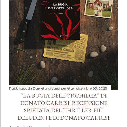
m
e
n
t
o
Pubblicato da
Due lettrici quasi perfette
dicembre 03, 2025
“LA BUGIA DELL’ORCHIDEA” DI
DONATO CARRISI: RECENSIONE
SPIETATA DEL THRILLER PIÙ
DELUDENTE DI DONATO CARRISI