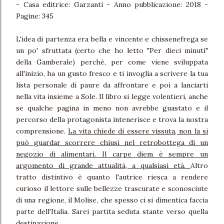
- Casa editrice: Garzanti - Anno pubblicazione: 2018 -
Pagine: 345
L'idea di partenza era bella e vincente e chissenefrega se
un po' sfruttata (certo che ho letto "Per dieci minuti"
della Gamberale) perché, per come viene sviluppata
all'inizio, ha un gusto fresco e ti invoglia a scrivere la tua
lista personale di paure da affrontare e poi a lanciarti
nella vita insieme a Sole. Il libro si legge volentieri, anche
se qualche pagina in meno non avrebbe guastato e il
percorso della protagonista intenerisce e trova la nostra
comprensione.
La vita chiede di essere vissuta, non la si
può guardar scorrere chiusi nel retrobottega di un
negozio di alimentari. Il carpe diem è sempre un
argomento di grande attualità, a qualsiasi età.
Altro
tratto distintivo è quanto l'autrice riesca a rendere
curioso il lettore sulle bellezze trascurate e sconosciute
di una regione, il Molise, che spesso ci si dimentica faccia
parte dell'Italia. Sarei partita seduta stante verso quella
destinazione.