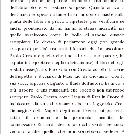
intenso, perché le parole prendono vita all'interno
dell'abitacolo e vi restano sospese. Quando arrivo a
destinazione spesso alcune frasi mi sono rimaste sulla
punta delle labbra e prova a ripeterle, per verificare se
anche pronunciate da me hanno la stessa incisività, ma
quelle svaniscono come le bolle di sapone quando
scoppiano. Ho deciso di parlarvene oggi (con grande
trasporto) perché tra tutti i lettori che ho ascoltato
Paolo Cresta è quello che fino ad ora, a mio parere, ha
saputo interpretare meglio (divinamente) il libro che gli
è stato assegnato. E io solo con Cresta ascolto la serie
dell'ispettore Ricciardi di Maurizio de Giovanni.
Con la
sua voce, la prosa elegante e fluida dell'autore ha ancora
più "sapore" e una musicalità che l'occhio non saprebbe
scorgere
. Paolo Cresta, come Lingua di Fata in Cuore di
inchiostro, dà vita al romanzo che sta leggendo. Crea
l'immagine della Napoli degli anni Trenta, mi presenta
tutto il dramma e la profonda umanità del
commissario Ricciardi, dei suoi occhi verdi che tutto
vedono, anche quello che non vorrebbero vedere. A