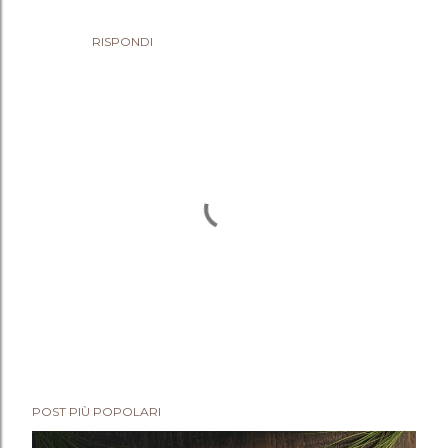
RISPONDI
P
POST PIÙ POPOLARI
o
s