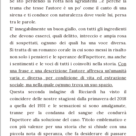
Se sto perdendo la rotta non sgridatemi ...è perché la
trama che tesse l'autore è un po' come il canto di una
sirena e ti conduce con naturalezza dove vuole lui, persa
tra le parole.
E' innegabilmente un buon giallo, con tutti gli ingredienti
che devono esserci, quali delitto, intreccio e ampia rosa
di sospettati, ognuno dei quali ha una voce diversa.
Si tratta di un romanzo corale in cui sono messi in risalto
non solo i pensieri e le speranze dell'ispettore, ma anche
i sentimenti e le voci di tutti i coinvolti nella storia.
Con
una frase e una descrizione l'autore affresca un'umanità
varia e diversa, per condizione di vita ed estrazione
sociale, ma nella quale ognuno trova un suo spazio.
Questa seconda indagine di Ricciardi ha visto il
coincidere delle nostre stagioni: dalla primavera del 2018
a quella del 1931 e le sensazioni si sono amalgamate,
tranne per la condanna del sangue che condurrà
l'ispettore alla soluzione del caso. Titolo emblematico e
con più valenze per una storia che si chiude con una
piccola nota di speranza, che fa desiderare di passare