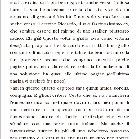
nostra eroina sarà più ben disposta anche verso l'odiosa
Lara, la sua biondissima sorella che sta vivendo un
momento di grossa difficoltà. E non solo verso Lara, ma
anche verso
il cretino
Riccardo, il suo fascinosissimo ex,
che sembra essere nel mirino di uno stalker piuttosto
sadico. Eh già! Questa volta il giallo avrà come vittima
designata proprio il bel Riccardo e si tratta di un giallo
con tanto di macabri reperti e talmente ben costruito da
far ipotizzare scenari che vengono smentiti poche
pagine più avanti e da rendere ardua la formulazione di
una soluzione fin quasi alle ultime pagine (dell'ultima
pagina vi parlerò fra poco).
Vani in questo quarto capitolo sarà quindi amica, sorella,
compagna. E ghostwriter? Certo che sì, non mancherà
l'ennesimo incarico nel quale dovrà calarsi nei panni di
uno scrittore e in questo caso si tratterà di un
famosissimo autore di thriller d'oltralpe che vuole
sfondare con una serie tutta italiana. Ma anche il
famosissimo autore ha più di uno scheletro nascosto
nell'armadio e a Vani si sa che basta un dito per aprire