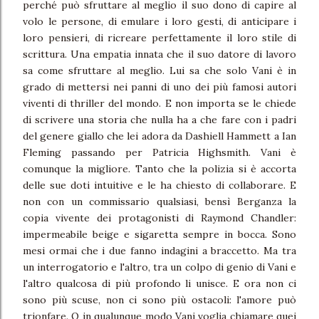
perché può sfruttare al meglio il suo dono di capire al
volo le persone, di emulare i loro gesti, di anticipare i
loro pensieri, di ricreare perfettamente il loro stile di
scrittura. Una empatia innata che il suo datore di lavoro
sa come sfruttare al meglio. Lui sa che solo Vani è in
grado di mettersi nei panni di uno dei più famosi autori
viventi di thriller del mondo. E non importa se le chiede
di scrivere una storia che nulla ha a che fare con i padri
del genere giallo che lei adora da Dashiell Hammett a Ian
Fleming passando per Patricia Highsmith. Vani è
comunque la migliore. Tanto che la polizia si è accorta
delle sue doti intuitive e le ha chiesto di collaborare. E
non con un commissario qualsiasi, bensì Berganza la
copia vivente dei protagonisti di Raymond Chandler:
impermeabile beige e sigaretta sempre in bocca. Sono
mesi ormai che i due fanno indagini a braccetto. Ma tra
un interrogatorio e l'altro, tra un colpo di genio di Vani e
l'altro qualcosa di più profondo li unisce. E ora non ci
sono più scuse, non ci sono più ostacoli: l'amore può
trionfare. O in qualunque modo Vani voglia chiamare quei