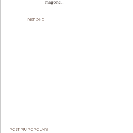
magone...
RISPONDI
P
POST PIÙ POPOLARI
o