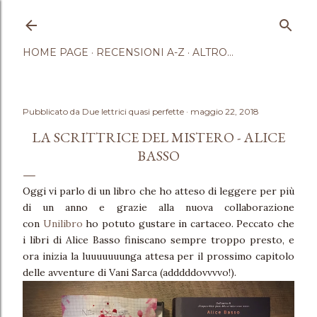
Passa ai contenuti principali
HOME PAGE
RECENSIONI A-Z
ALTRO…
Pubblicato da
Due lettrici quasi perfette
maggio 22, 2018
LA SCRITTRICE DEL MISTERO - ALICE
BASSO
Oggi vi parlo di un libro che ho atteso di leggere per più
di un anno e grazie alla nuova collaborazione
con
Unilibro
ho potuto gustare in cartaceo. Peccato che
i libri di Alice Basso finiscano sempre troppo presto, e
ora inizia la luuuuuuunga attesa per il prossimo capitolo
delle avventure di Vani Sarca (adddddovvvvo!).