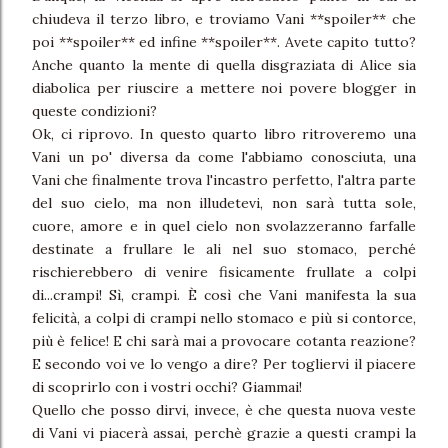
chiudeva il terzo libro, e troviamo Vani **spoiler** che
poi **spoiler** ed infine **spoiler**. Avete capito tutto?
Anche quanto la mente di quella disgraziata di Alice sia
diabolica per riuscire a mettere noi povere blogger in
queste condizioni?
Ok, ci riprovo. In questo quarto libro ritroveremo una
Vani un po' diversa da come l'abbiamo conosciuta, una
Vani che finalmente trova l'incastro perfetto, l'altra parte
del suo cielo, ma non illudetevi, non sarà tutta sole,
cuore, amore e in quel cielo non svolazzeranno farfalle
destinate a frullare le ali nel suo stomaco, perché
rischierebbero di venire fisicamente frullate a colpi
di...crampi! Sì, crampi. È così che Vani manifesta la sua
felicità, a colpi di crampi nello stomaco e più si contorce,
più è felice! E chi sarà mai a provocare cotanta reazione?
E secondo voi ve lo vengo a dire? Per togliervi il piacere
di scoprirlo con i vostri occhi? Giammai!
Quello che posso dirvi, invece, è che questa nuova veste
di Vani vi piacerà assai, perchè grazie a questi crampi la