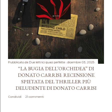
n
t
o
Pubblicato da
Due lettrici quasi perfette
dicembre 03, 2025
“LA BUGIA DELL’ORCHIDEA” DI
DONATO CARRISI: RECENSIONE
SPIETATA DEL THRILLER PIÙ
DELUDENTE DI DONATO CARRISI
Condividi
21 commenti