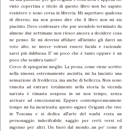
visto copertina e titolo di questo libro non ho saputo
resistere e sono corsa in libreria. Mi aspettavo qualcosa
di diverso, ma non posso dire che il libro non mi sia
piaciuto. Devo confessare che pur avendolo terminato da
almeno due settimane non riesco ancora a decidere cosa
ne penso. Se mi dovessi affidare all'istinto gli darei un
voto alto, se invece volessi essere lucida e razionale
sarei più dubbiosa. E' un poco che è tanto oppure è un
poco che sembra tanto?
Cerco di spiegarmi meglio. La prosa, come viene scritto
nella sinossi, estremamente asciutta, mi ha lasciato una
sensazione di freddezza, ma anche di bellezza. Non sono
riuscita ad entrare totalmente nella storia: la vicenda
narrata è rimasta sospesa in un non tempo, senza
arrivare ad emozionarmi. Eppure contemporaneamene
tempo mi ha incuriosita: questo signor Origami che vive
in Toscana e si dedica all'arte del washi resta un
personaggio indecifrabile, saggio per certi versi ed
ingenuo per altri. Un fuori dal mondo...un po' come il