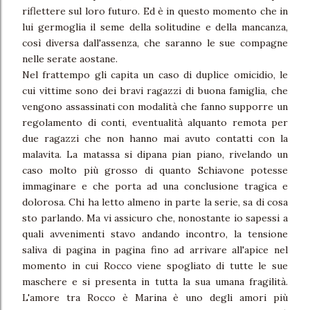
riflettere sul loro futuro. Ed è in questo momento che in
lui germoglia il seme della solitudine e della mancanza,
così diversa dall'assenza, che saranno le sue compagne
nelle serate aostane.
Nel frattempo gli capita un caso di duplice omicidio, le
cui vittime sono dei bravi ragazzi di buona famiglia, che
vengono assassinati con modalità che fanno supporre un
regolamento di conti, eventualità alquanto remota per
due ragazzi che non hanno mai avuto contatti con la
malavita. La matassa si dipana pian piano, rivelando un
caso molto più grosso di quanto Schiavone potesse
immaginare e che porta ad una conclusione tragica e
dolorosa. Chi ha letto almeno in parte la serie, sa di cosa
sto parlando. Ma vi assicuro che, nonostante io sapessi a
quali avvenimenti stavo andando incontro, la tensione
saliva di pagina in pagina fino ad arrivare all'apice nel
momento in cui Rocco viene spogliato di tutte le sue
maschere e si presenta in tutta la sua umana fragilità.
L'amore tra Rocco è Marina è uno degli amori più