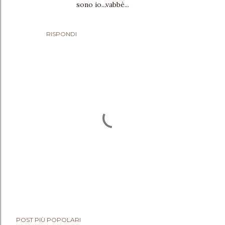
sono io...vabbè...
RISPONDI
P
POST PIÙ POPOLARI
o