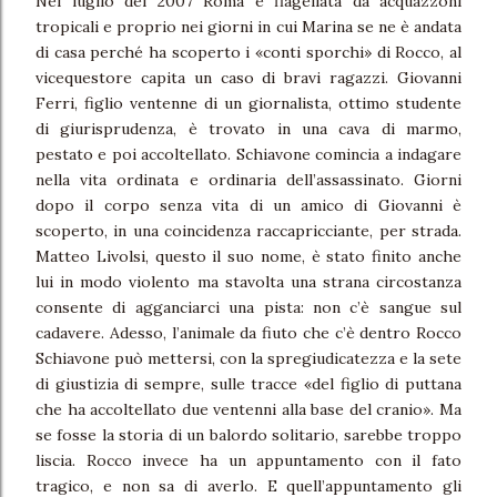
Nel luglio del 2007 Roma è flagellata da acquazzoni
tropicali e proprio nei giorni in cui Marina se ne è andata
di casa perché ha scoperto i «conti sporchi» di Rocco, al
vicequestore capita un caso di bravi ragazzi. Giovanni
Ferri, figlio ventenne di un giornalista, ottimo studente
di giurisprudenza, è trovato in una cava di marmo,
pestato e poi accoltellato. Schiavone comincia a indagare
nella vita ordinata e ordinaria dell’assassinato. Giorni
dopo il corpo senza vita di un amico di Giovanni è
scoperto, in una coincidenza raccapricciante, per strada.
Matteo Livolsi, questo il suo nome, è stato finito anche
lui in modo violento ma stavolta una strana circostanza
consente di agganciarci una pista: non c’è sangue sul
cadavere. Adesso, l’animale da fiuto che c’è dentro Rocco
Schiavone può mettersi, con la spregiudicatezza e la sete
di giustizia di sempre, sulle tracce «del figlio di puttana
che ha accoltellato due ventenni alla base del cranio». Ma
se fosse la storia di un balordo solitario, sarebbe troppo
liscia. Rocco invece ha un appuntamento con il fato
tragico, e non sa di averlo. E quell’appuntamento gli