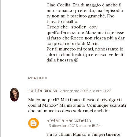
Ciao Cecilia. Era di maggio è anche il
mio romanzo preferito, ma l'episodio
tv non mi è piaciuto granché, l'ho
trovato scialbo.
Credo che -spoiler- con
quell'affermazione Manzini si riferisse
al fatto che Rocco non riesca più a dar
corpo al ricordo di Marina.
Per il muretto mi tenti, nonostante io
adori i climi freddi, preferisco vederli
dalla finestra 😁
RISPONDI
La Libridinosa
2 dicembre 2016 alle ore 21:27
Ma come parli? Ma ti pare il caso di rivolgerti
così al Manzo? Ma insomma! Comunque scansati
che sul muretto devo sedermici anch'io.
Stefania Baccichetto
3 dicembre 2016 alle ore 18:24
Tu lo chiami Manzo e l'impertinente