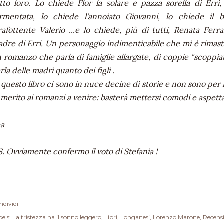
tto loro. Lo chiede Flor la solare e pazza sorella di Erri,
rmentata, lo chiede l'annoiato Giovanni, lo chiede il 
rafottente Valerio ...e lo chiede, più di tutti, Renata Ferra
dre di Erri. Un personaggio indimenticabile che mi è rimas
 romanzo che parla di famiglie allargate, di coppie "scoppi
rla delle madri quanto dei figli .
 questo libro ci sono in nuce decine di storie e non sono per
 merito ai romanzi a venire: basterà mettersi comodi e aspett
ea
S. Ovviamente confermo il voto di Stefania !
ndividi
els:
La tristezza ha il sonno leggero
Libri
Longanesi
Lorenzo Marone
Recens