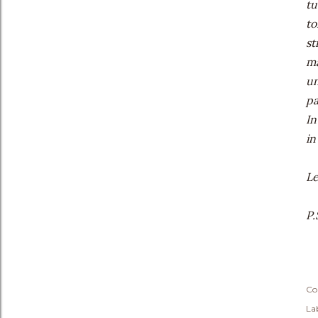
tu
to
st
ma
un
pa
In
in
L
P.
Co
Lab