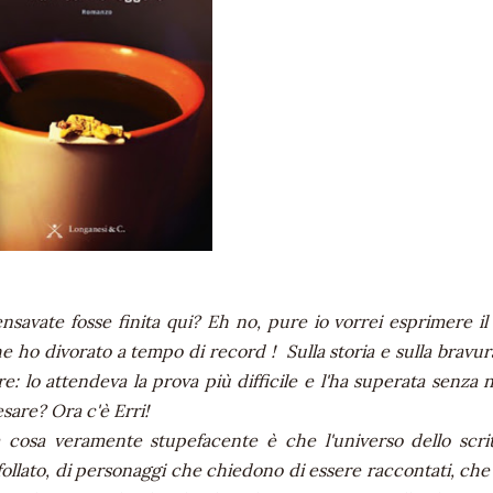
nsavate fosse finita qui? Eh no, pure io vorrei esprimere il
e ho divorato a tempo di record ! Sulla storia e sulla bravu
re: lo attendeva la prova più difficile e l'ha superata senza
sare? Ora c'è Erri!
 cosa veramente stupefacente è che l'universo dello scrit
follato, di personaggi che chiedono di essere raccontati, ch