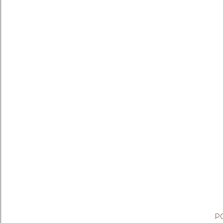
P
P
o