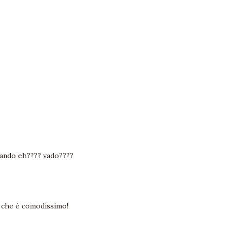
iando eh???? vado????
 che è comodissimo!