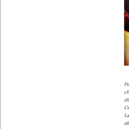
Pe
ch
di
Ce
La
af