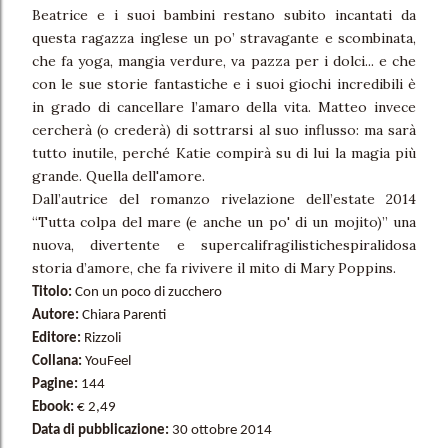
Beatrice e i suoi bambini restano subito incantati da
questa ragazza inglese un po’ stravagante e scombinata,
che fa yoga, mangia verdure, va pazza per i dolci... e che
con le sue storie fantastiche e i suoi giochi incredibili è
in grado di cancellare l’amaro della vita. Matteo invece
cercherà (o crederà) di sottrarsi al suo influsso: ma sarà
tutto inutile, perché Katie compirà su di lui la magia più
grande. Quella dell'amore.
Dall’autrice del romanzo rivelazione dell’estate 2014
“Tutta colpa del mare (e anche un po' di un mojito)” una
nuova, divertente e supercalifragilistichespiralidosa
storia d’amore, che fa rivivere il mito di Mary Poppins.
Titolo:
Con un poco di zucchero
Autore:
Chiara Parenti
Editore:
Rizzoli
Collana:
YouFeel
Pagine:
144
Ebook:
€ 2,49
Data di pubblicazione:
30 ottobre 2014