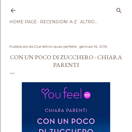
Passa ai contenuti principali
HOME PAGE
RECENSIONI A-Z
ALTRO…
Pubblicato da
Due lettrici quasi perfette
gennaio 16, 2016
CON UN POCO DI ZUCCHERO - CHIARA
PARENTI