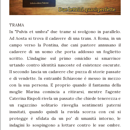
TRAMA
In "Pulvis et umbra" due trame si svolgono in parallelo.
Ad Aosta si trova il cadavere di una trans. A Roma, in un
campo verso la Pontina, due cani pastore annusano il
cadavere di un uomo che porta addosso un foglietto
scritto. L'indagine sul primo omicidio si smarrisce
urtando contro identità nascoste ed esistenze oscurate.
Il secondo lascia un cadavere che puzza di storie passate
e di vendette. In entrambi Schiavone è messo in mezzo
con la sua persona. E proprio quando il fantasma della
moglie Marina comincia a ritirarsi, mentre l'agente
Caterina Rispoli rivela un passato che chiede tenerezza e
un ragazzino solitario risveglia sentimenti paterni
inusitati, quando quindi la ruvida scorza con cui si
protegge è sfidata da un po' di umanità intorno, le
indagini lo sospingono a lottare contro le sue ombre.