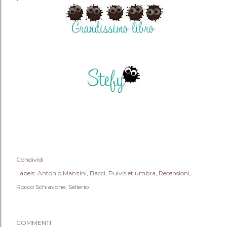
Condividi
Labels:
Antonio Manzini
Bacci
Pulvis et umbra
Recensioni
Rocco Schiavone
Sellerio
COMMENTI