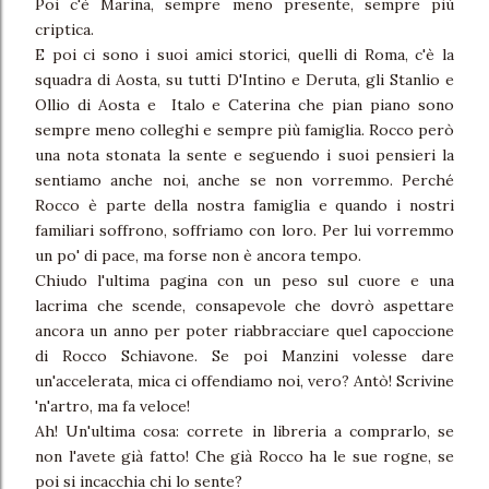
Poi c'è Marina, sempre meno presente, sempre più
criptica.
E poi ci sono i suoi amici storici, quelli di Roma, c'è la
squadra di Aosta, su tutti D'Intino e Deruta, gli Stanlio e
Ollio di Aosta e Italo e Caterina che pian piano sono
sempre meno colleghi e sempre più famiglia. Rocco però
una nota stonata la sente e seguendo i suoi pensieri la
sentiamo anche noi, anche se non vorremmo. Perché
Rocco è parte della nostra famiglia e quando i nostri
familiari soffrono, soffriamo con loro. Per lui vorremmo
un po' di pace, ma forse non è ancora tempo.
Chiudo l'ultima pagina con un peso sul cuore e una
lacrima che scende, consapevole che dovrò aspettare
ancora un anno per poter riabbracciare quel capoccione
di Rocco Schiavone. Se poi Manzini volesse dare
un'accelerata, mica ci offendiamo noi, vero? Antò! Scrivine
'n'artro, ma fa veloce!
Ah! Un'ultima cosa: correte in libreria a comprarlo, se
non l'avete già fatto! Che già Rocco ha le sue rogne, se
poi si incacchia chi lo sente?