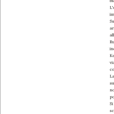
bi
L'
im
Su
ar
al
Ru
in
Ke
vi
co
La
su
no
po
Si
sc