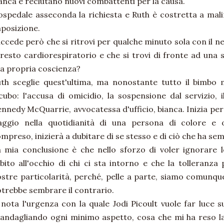
anca e reclutano nuovi combattenti per la causa.
ospedale asseconda la richiesta e Ruth è costretta a ma
posizione.
ccede però che si ritrovi per qualche minuto sola con il 
resto cardiorespiratorio e che si trovi di fronte ad una s
la propria coscienza?
th sceglie quest'ultima, ma nonostante tutto il bimbo 
cubo: l'accusa di omicidio, la sospensione dal servizio, 
nnedy McQuarrie, avvocatessa d'ufficio, bianca. Inizia per
aggio nella quotidianità di una persona di colore e o
mpreso, inizierà a dubitare di se stesso e di ciò che ha s
 mia conclusione è che nello sforzo di voler ignorare l
bito all'occhio di chi ci sta intorno e che la tolleranza 
stre particolarità, perché, pelle a parte, siamo comunqu
trebbe sembrare il contrario.
 nota l'urgenza con la quale Jodi Picoult vuole far luce 
andagliando ogni minimo aspetto, cosa che mi ha reso l