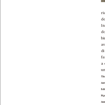
ri
d
In
do
bi
av
di
fa
a 
un
Tit
Aut
Edi
N.p
Ann