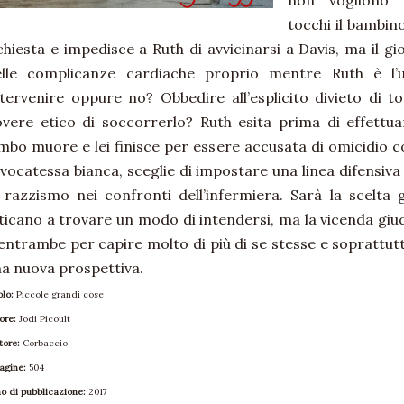
non vogliono 
tocchi il bambino
chiesta e impedisce a Ruth di avvicinarsi a Davis, ma il gi
elle complicanze cardiache proprio mentre Ruth è l’un
tervenire oppure no? Obbedire all’esplicito divieto di 
vere etico di soccorrerlo? Ruth esita prima di effettua
mbo muore e lei finisce per essere accusata di omicidio
vocatessa bianca, sceglie di impostare una linea difensiva c
 razzismo nei confronti dell’infermiera. Sarà la scelta 
ticano a trovare un modo di intendersi, ma la vicenda giudiz
entrambe per capire molto di più di se stesse e soprattu
a nuova prospettiva.
olo:
Piccole grandi cose
ore:
Jodi Picoult
tore:
Corbaccio
agine:
504
o di pubblicazione:
2017