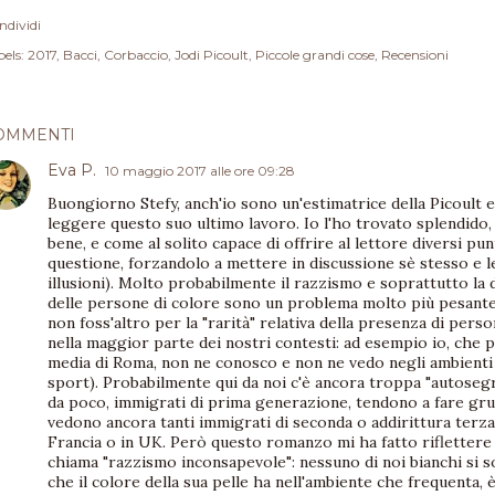
ndividi
els:
2017
Bacci
Corbaccio
Jodi Picoult
Piccole grandi cose
Recensioni
OMMENTI
Eva P.
10 maggio 2017 alle ore 09:28
Buongiorno Stefy, anch'io sono un'estimatrice della Picoult 
leggere questo suo ultimo lavoro. Io l'ho trovato splendido,
bene, e come al solito capace di offrire al lettore diversi punt
questione, forzandolo a mettere in discussione sè stesso e l
illusioni). Molto probabilmente il razzismo e soprattutto la 
delle persone di colore sono un problema molto più pesante n
non foss'altro per la "rarità" relativa della presenza di pers
nella maggior parte dei nostri contesti: ad esempio io, che p
media di Roma, non ne conosco e non ne vedo negli ambienti 
sport). Probabilmente qui da noi c'è ancora troppa "autoseg
da poco, immigrati di prima generazione, tendono a fare grup
vedono ancora tanti immigrati di seconda o addirittura ter
Francia o in UK. Però questo romanzo mi ha fatto riflettere
chiama "razzismo inconsapevole": nessuno di noi bianchi si 
che il colore della sua pelle ha nell'ambiente che frequenta, 