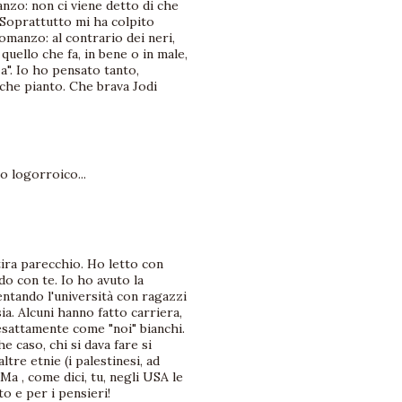
nzo: non ci viene detto di che
. Soprattutto mi ha colpito
omanzo: al contrario dei neri,
uello che fa, in bene o in male,
za". Io ho pensato tanto,
nche pianto. Che brava Jodi
 logorroico...
ira parecchio. Ho letto con
do con te. Io ho avuto la
entando l'università con ragazzi
ia. Alcuni hanno fatto carriera,
, esattamente come "noi" bianchi.
e caso, chi si dava fare si
ltre etnie (i palestinesi, ad
a , come dici, tu, negli USA le
o e per i pensieri!