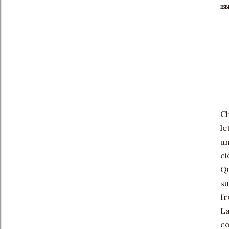
IS
Ch
le
un
ci
Qu
su
fr
La
co