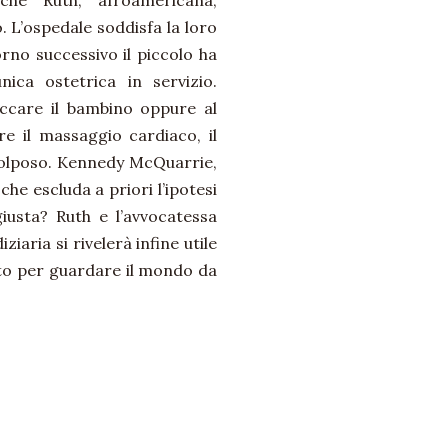
che Ruth, afroamericana,
. L’ospedale soddisfa la loro
orno successivo il piccolo ha
ica ostetrica in servizio.
toccare il bambino oppure al
re il massaggio cardiaco, il
 colposo. Kennedy McQuarrie,
he escluda a priori l’ipotesi
giusta? Ruth e l’avvocatessa
iaria si rivelerà infine utile
tto per guardare il mondo da