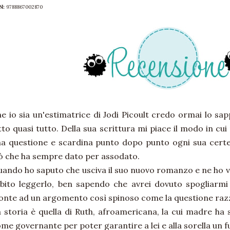
BN:
9788867002870
e io sia un'estimatrice di Jodi Picoult credo ormai lo sapp
tto quasi tutto. Della sua scrittura mi piace il modo in cui
a questione e scardina punto dopo punto ogni sua certez
ò che ha sempre dato per assodato.
ando ho saputo che usciva il suo nuovo romanzo e ne ho vi
bito leggerlo, ben sapendo che avrei dovuto spogliarmi 
onte ad un argomento così spinoso come la questione razz
 storia è quella di Ruth, afroamericana, la cui madre h
me governante per poter garantire a lei e alla sorella un 