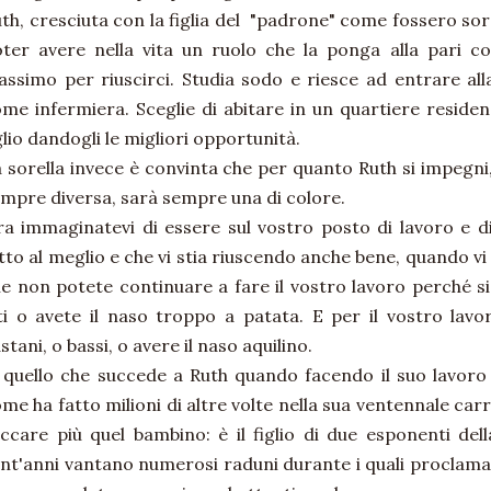
th, cresciuta con la figlia del "padrone" come fossero so
ter avere nella vita un ruolo che la ponga alla pari co
ssimo per riuscirci. Studia sodo e riesce ad entrare alla
me infermiera. Sceglie di abitare in un quartiere reside
glio dandogli le migliori opportunità.
 sorella invece è convinta che per quanto Ruth si impegni,
mpre diversa, sarà sempre una di colore.
a immaginatevi di essere sul vostro posto di lavoro e d
tto al meglio e che vi stia riuscendo anche bene, quando v
e non potete continuare a fare il vostro lavoro perché s
ti o avete il naso troppo a patata. E per il vostro lav
stani, o bassi, o avere il naso aquilino.
 quello che succede a Ruth quando facendo il suo lavoro
me ha fatto milioni di altre volte nella sua ventennale carr
ccare più quel bambino: è il figlio di due esponenti de
nt'anni vantano numerosi raduni durante i quali proclaman