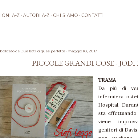
Passa ai contenuti principali
IONI A-Z
AUTORI A-Z
CHI SIAMO
CONTATTI
bblicato da
Due lettrici quasi perfette
maggio 10, 2017
PICCOLE GRANDI COSE - JODI
TRAMA
Da più di ven
infermiera ost
Hospital. Duran
sta effettuando
viene improvv
genitori di Davi