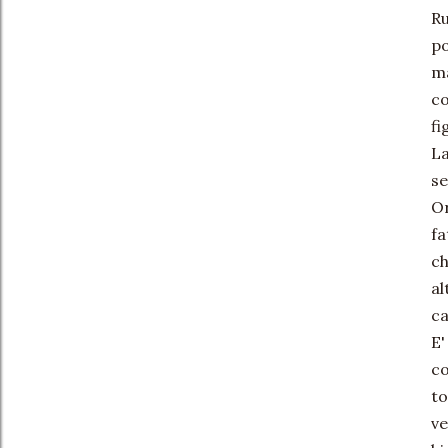
Ru
po
ma
co
fi
La
se
Or
fa
ch
al
ca
E'
co
to
ve