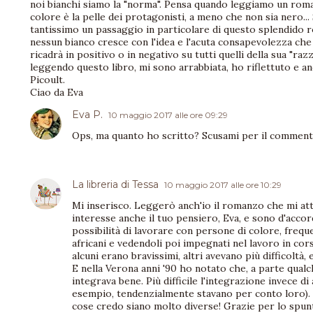
noi bianchi siamo la "norma". Pensa quando leggiamo un roma
colore è la pelle dei protagonisti, a meno che non sia nero..
tantissimo un passaggio in particolare di questo splendido r
nessun bianco cresce con l'idea e l'acuta consapevolezza che q
ricadrà in positivo o in negativo su tutti quelli della sua "raz
leggendo questo libro, mi sono arrabbiata, ho riflettuto e a
Picoult.
Ciao da Eva
Eva P.
10 maggio 2017 alle ore 09:29
Ops, ma quanto ho scritto? Scusami per il commento
La libreria di Tessa
10 maggio 2017 alle ore 10:29
Mi inserisco. Leggerò anch'io il romanzo che mi att
interesse anche il tuo pensiero, Eva, e sono d'accor
possibilità di lavorare con persone di colore, frequ
africani e vedendoli poi impegnati nel lavoro in cors
alcuni erano bravissimi, altri avevano più difficoltà
E nella Verona anni '90 ho notato che, a parte qualch
integrava bene. Più difficile l'integrazione invece di a
esempio, tendenzialmente stavano per conto loro). M
cose credo siano molto diverse! Grazie per lo spunt