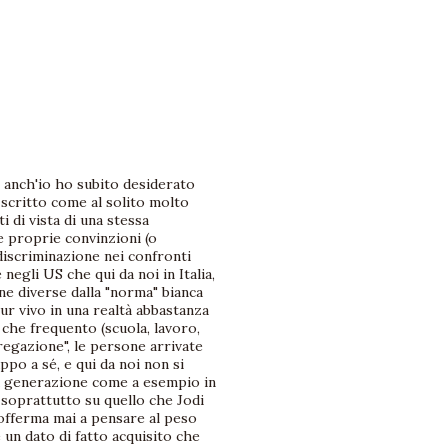
e anch'io ho subito desiderato
 scritto come al solito molto
i di vista di una stessa
e proprie convinzioni (o
discriminazione nei confronti
egli US che qui da noi in Italia,
one diverse dalla "norma" bianca
ur vivo in una realtà abbastanza
che frequento (scuola, lavoro,
regazione", le persone arrivate
po a sé, e qui da noi non si
za generazione come a esempio in
 soprattutto su quello che Jodi
sofferma mai a pensare al peso
è un dato di fatto acquisito che